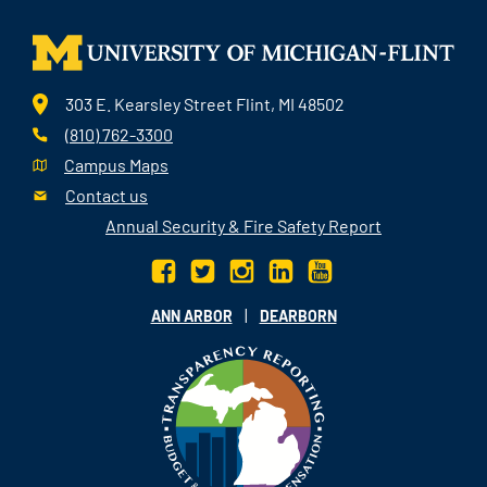
303 E. Kearsley Street Flint, MI 48502
(810) 762-3300
Campus Maps
Contact us
Annual Security & Fire Safety Report
|
ANN ARBOR
DEARBORN